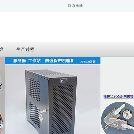
联系祥烨
烨
生产过程